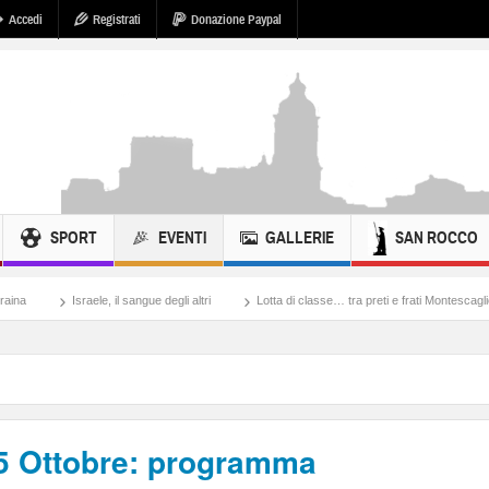
Accedi
Registrati
Donazione Paypal
SPORT
EVENTI
GALLERIE
SAN ROCCO
le, il sangue degli altri
Lotta di classe… tra preti e frati Montescaglioso
Tonac
5 Ottobre: programma