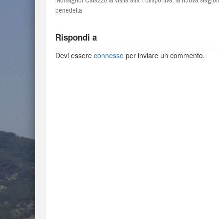
Monsignor Caiazzo fa visita alla Polisportiva: la nuova stagio
benedetta
Rispondi a
Devi essere
connesso
per inviare un commento.