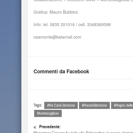
Grafica: Mauro Bubbico
Info: tel. 0835 201016 / cell. 3348360098
ceamonte@katamail.com
Commenti da Facebook
Tags:
#Re Carlo Borbone
#RecarloBorbone
#Regno delle 
Montescaglioso
Precedente: