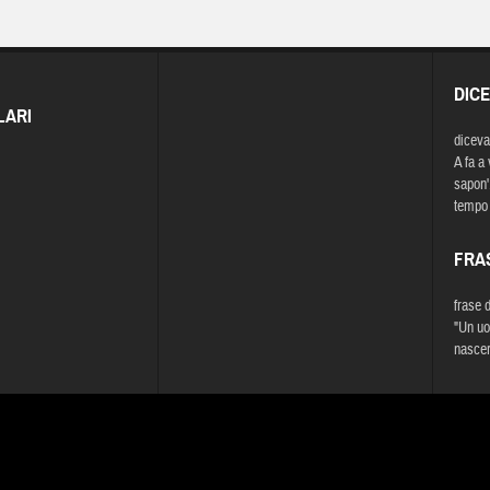
DIC
LARI
diceva
A fa a 
sapon'.
tempo 
FRA
frase 
"Un uo
nascer