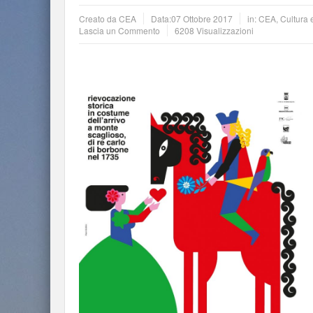
Creato da
CEA
Data:
07 Ottobre 2017
in:
CEA
,
Cultura 
Lascia un Commento
6208 Visualizzazioni