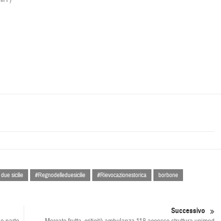
due sicilie
#Regnodelleduesicilie
#Rievocazionestorica
borbone
Successivo