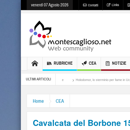
venerdì 07 Agosto 2026
Links
Contatti
RUBRICHE
CEA
NOTIZIE
ULTIMI ARTICOLI
Meloni, il lamento al potere
Holodomor, lo sterminio per fame in Ucraina
Israe
Home
CEA
Cavalcata del Borbone 1