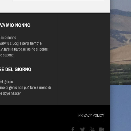
EVA MIO NONNO
 mio nonno
varv' u ciuccj s perd' tiemp' e
 A fare la barba all'asino si perde
e sapone.
SE DEL GIORNO
del giorno
mo di genio non può fare a meno di
e dove nasce"
PRIVACY POLICY