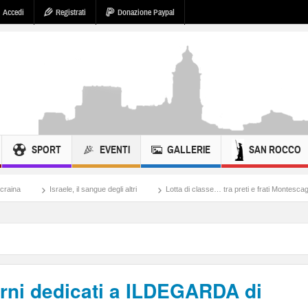
Accedi
Registrati
Donazione Paypal
SPORT
EVENTI
GALLERIE
SAN ROCCO
le, il sangue degli altri
Lotta di classe… tra preti e frati Montescaglioso
Tonach
orni dedicati a ILDEGARDA di