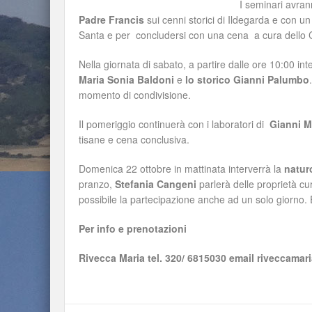
I seminari avran
Padre
Francis
sui cenni storici di Ildegarda e con un
Santa e per concludersi con una cena a cura dello 
Nella giornata di sabato, a partire dalle ore 10:00 int
Maria Sonia Baldoni
e
lo storico Gianni Palumbo
momento di condivisione.
Il pomeriggio continuerà con i laboratori di
Gianni M
tisane e cena conclusiva.
Domenica 22 ottobre in mattinata interverrà la
natur
pranzo,
Stefania Cangeni
parlerà delle proprietà cu
possibile la partecipazione anche ad un solo giorno. E
Per info e prenotazioni
Rivecca Maria tel. 320/ 6815030 email riveccama