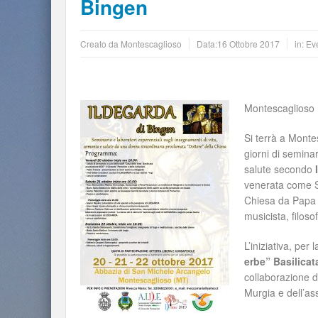
Bingen
Creato da
Montescaglioso
Data:
16 Ottobre 2017
in:
Eve
Montescaglioso 
Si terrà a Monte
giorni di seminar
salute secondo
venerata come Sa
Chiesa da Papa B
musicista, filoso
L’iniziativa, per
erbe” Basilicat
collaborazione 
Murgia e dell’a