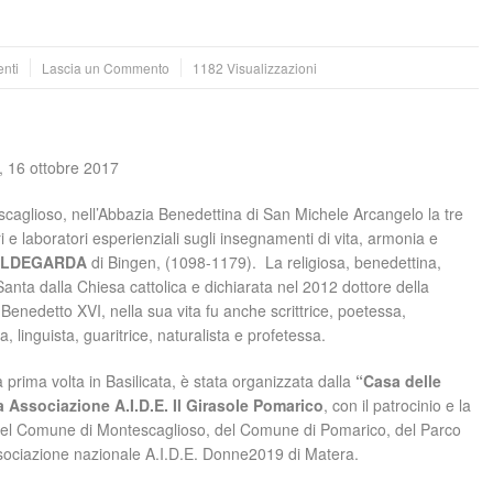
nti
Lascia un Commento
1182 Visualizzazioni
, 16 ottobre 2017
scaglioso, nell’Abbazia Benedettina di San Michele Arcangelo la tre
i e laboratori esperienziali sugli insegnamenti di vita, armonia e
ILDEGARDA
di Bingen, (1098-1179). La religiosa, benedettina,
nta dalla Chiesa cattolica e dichiarata nel 2012 dottore della
enedetto XVI, nella sua vita fu anche scrittrice, poetessa,
fa, linguista, guaritrice, naturalista e profetessa.
 la prima volta in Basilicata, è stata organizzata dalla
“Casa delle
a Associazione A.I.D.E. Il Girasole Pomarico
, con il patrocinio e la
del Comune di Montescaglioso, del Comune di Pomarico, del Parco
ssociazione nazionale A.I.D.E. Donne2019 di Matera.