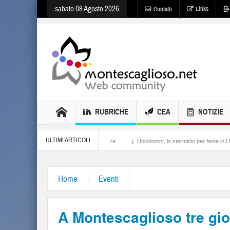
sabato 08 Agosto 2026
Links
Contatti
RUBRICHE
CEA
NOTIZIE
ULTIMI ARTICOLI
Meloni, il lamento al potere
Holodomor, lo sterminio per fame in Ucraina
Israe
Home
Eventi
A Montescaglioso tre gi