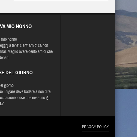
EVA MIO NONNO
 mio nonno
gghj a tene' cient' arnic' ca non
 d'nar. Meglio avere cento amici che
denari.
SE DEL GIORNO
del giorno
uol litigare deve badare a non dire,
e occasione, cose che nessuno gli
ta"
PRIVACY POLICY