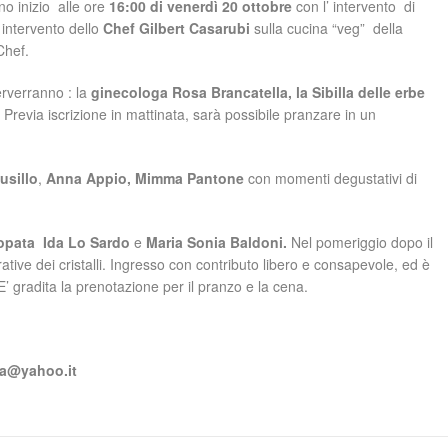
no inizio alle ore
16:00 di venerdì 20 ottobre
con l’ intervento di
 intervento dello
Chef Gilbert Casarubi
sulla cucina “veg” della
Chef.
erverranno : la
ginecologa Rosa Brancatella, la Sibilla delle erbe
. Previa iscrizione in mattinata, sarà possibile pranzare in un
usillo
,
Anna Appio, Mimma
Pantone
con momenti degustativi di
opata Ida Lo Sardo
e
Maria Sonia Baldoni.
Nel pomeriggio dopo il
rative dei cristalli. Ingresso con contributo libero e consapevole, ed è
’ gradita la prenotazione per il pranzo e la cena.
ria@yahoo.it