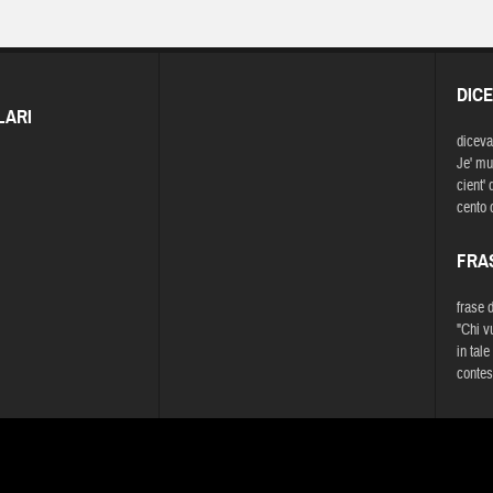
DIC
LARI
diceva
Je' mue
cient'
cento 
FRA
frase 
"Chi v
in tal
contes