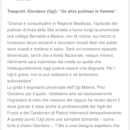
Trasporti, Giordano (Ugl): “Un altro pullman in fiamme”.
“Oramai è consuetudine in Regione Basilicata, l’episodio del
pullman di linea della Sita andato a fuoco lungo la provinciale
che collega Bernalda a Matera, non fà notizia: sul mezzo si
trovavano alcuni studenti e lavoratori rimasti illesi che subito
sono riusciti a mettersi in salvo. Sarà um’ennesimo episodio
dimenticato, tant’è che a livello Nazionale, nessun minimo
riferimento sarà trasmesso dai media su quella che
malauguratamente oggi poteva essere una disgrazia. Per l’
Ugl è grave, non si può sottacere e né tantomeno
sottovalutare”.
Lo grida il segretario provinciale dell’Ugl Matera, Pino
Giordano per il quale, “dobbiamo solo ed esclusivamente
ringraziare al cielo che nessuno dei ragazzi ha recato danni lì
dove grande è stata anche la professionalità dei Vigili del
Fuoco e dei Carabinieri di Pisticci intervenuti tempestivamente.
A questo punto l’Ugl pone una semplice domanda – tuona
forte e chiaro Giordano -: ? Ma a cosa bisogna aspettare che