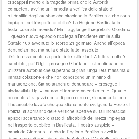
ci scappi il morto o la tragedia prima che le Autorità
competenti avviino un’immediata verifica dello stato di
affidabilità degli autobus che circolano in Basilicata e che sono
impiegati nel trasporto pubblico? La Regione Basilicata in
testa, cosa sta facendo? Ma – aggiunge il segretario Giordano
– questo nuovo episodio ricollega all’incidente simile sulla
Statale 106 avvenuto lo scorso 21 gennaio. Anche all’epoca
denunciammo, ma nulla è stato fatto, assoluto
disinteressamento da parte delle Istituzioni. A tuttora nulla è
cambiato, per l’Ugl – prosegue Giordano – si continuano ad
utilizzare autobus che superano di gran lunga l’età massima di
immatricolazione e che non conoscono un minimo di
manutenzione. Siamo stanchi di denunciare – prosegue il
sindacalista Ugl – ma non ci fermeremo certamente. Quanto
accaduto ai ragazzi non è di poco conto e, sicuramente, con
l’instancabile lavoro che quotidianamente svolgono le Forze di
Polizia, si apriranno delle verifiche ispettive su tali incresciosi
episodi accertando lo stato di affidabilità dei mezzi impiegati
nel trasporto pubblico in Basilicata. Il nostro auspicio –
conclude Giordano – è che la Regione Basilicata avvii le
dovute urgenti verifiche e che le Autorità di Controllo, alle quali