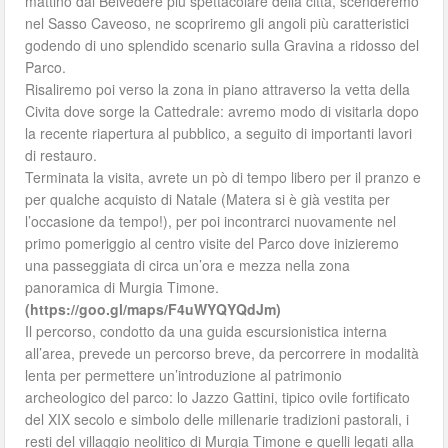
mattino dal Belvedere più spettacolare della città, scenderemo
nel Sasso Caveoso, ne scopriremo gli angoli più caratteristici
godendo di uno splendido scenario sulla Gravina a ridosso del
Parco.
Risaliremo poi verso la zona in piano attraverso la vetta della
Civita dove sorge la Cattedrale: avremo modo di visitarla dopo
la recente riapertura al pubblico, a seguito di importanti lavori
di restauro.
Terminata la visita, avrete un pò di tempo libero per il pranzo e
per qualche acquisto di Natale (Matera si è già vestita per
l’occasione da tempo!), per poi incontrarci nuovamente nel
primo pomeriggio al centro visite del Parco dove inizieremo
una passeggiata di circa un’ora e mezza nella zona
panoramica di Murgia Timone.
(https://goo.gl/maps/F4uWYQYQdJm)
Il percorso, condotto da una guida escursionistica interna
all’area, prevede un percorso breve, da percorrere in modalità
lenta per permettere un’introduzione al patrimonio
archeologico del parco: lo Jazzo Gattini, tipico ovile fortificato
del XIX secolo e simbolo delle millenarie tradizioni pastorali, i
resti del villaggio neolitico di Murgia Timone e quelli legati alla