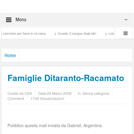
Menu
ame in Ucraina
Israele, il sangue degli altri
Lotta di classe… tra preti e frati M
Home
Famiglie Ditaranto-Racamato
Creato da
CEA
Data:
26 Marzo 2008
in: Senza categoria
Commenti
1749 Visualizzazioni
Pubblico questa mail inviata da Gabriel, Argentina.