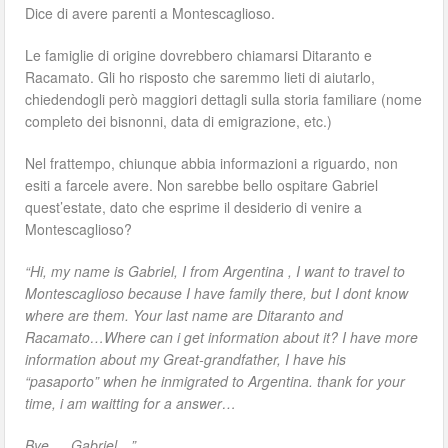
Dice di avere parenti a Montescaglioso.
Le famiglie di origine dovrebbero chiamarsi Ditaranto e
Racamato. Gli ho risposto che saremmo lieti di aiutarlo,
chiedendogli però maggiori dettagli sulla storia familiare (nome
completo dei bisnonni, data di emigrazione, etc.)
Nel frattempo, chiunque abbia informazioni a riguardo, non
esiti a farcele avere. Non sarebbe bello ospitare Gabriel
quest’estate, dato che esprime il desiderio di venire a
Montescaglioso?
“Hi, my name is Gabriel, I from Argentina , I want to travel to
Montescaglioso because I have family there, but I dont know
where are them. Your last name are Ditaranto and
Racamato…Where can i get information about it? I have more
information about my Great-grandfather, I have his
“pasaporto” when he inmigrated to Argentina. thank for your
time, i am waitting for a answer…
Bye…. Gabriel…”