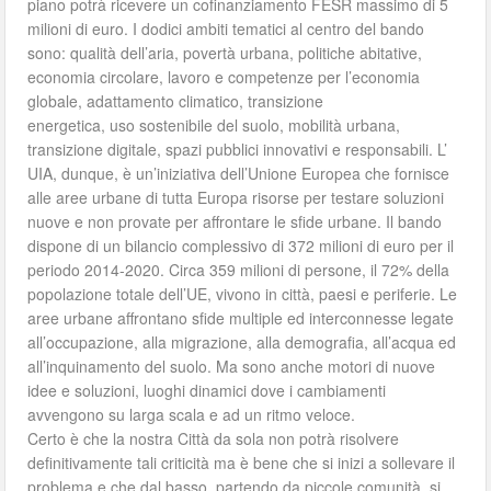
piano potrà ricevere un cofinanziamento FESR massimo di 5
milioni di euro. I dodici ambiti tematici al centro del bando
sono: qualità dell’aria, povertà urbana, politiche abitative,
economia circolare, lavoro e competenze per l’economia
globale, adattamento climatico, transizione
energetica, uso sostenibile del suolo, mobilità urbana,
transizione digitale, spazi pubblici innovativi e responsabili. L’
UIA, dunque, è un’iniziativa dell’Unione Europea che fornisce
alle aree urbane di tutta Europa risorse per testare soluzioni
nuove e non provate per affrontare le sfide urbane. Il bando
dispone di un bilancio complessivo di 372 milioni di euro per il
periodo 2014-2020. Circa 359 milioni di persone, il 72% della
popolazione totale dell’UE, vivono in città, paesi e periferie. Le
aree urbane affrontano sfide multiple ed interconnesse legate
all’occupazione, alla migrazione, alla demografia, all’acqua ed
all’inquinamento del suolo. Ma sono anche motori di nuove
idee e soluzioni, luoghi dinamici dove i cambiamenti
avvengono su larga scala e ad un ritmo veloce.
Certo è che la nostra Città da sola non potrà risolvere
definitivamente tali criticità ma è bene che si inizi a sollevare il
problema e che dal basso, partendo da piccole comunità, si