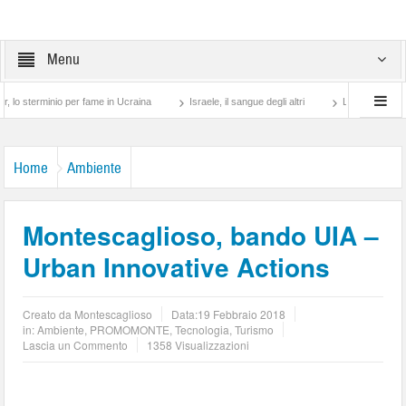
Menu
inio per fame in Ucraina
Israele, il sangue degli altri
Lotta di classe… tra preti
Home
Ambiente
Montescaglioso, bando UIA –
Urban Innovative Actions
Creato da
Montescaglioso
Data:
19 Febbraio 2018
in:
Ambiente
,
PROMOMONTE
,
Tecnologia
,
Turismo
Lascia un Commento
1358 Visualizzazioni