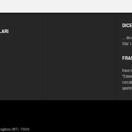
DIC
LARI
… dic
Stip’ 
FRA
frase 
"Ebben
cercat
aperto"
caglioso (MT) -75024