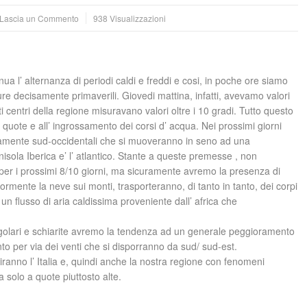
Lascia un Commento
938 Visualizzazioni
nua l’ alternanza di periodi caldi e freddi e cosi, in poche ore siamo
e decisamente primaverili. Giovedi mattina, infatti, avevamo valori
i centri della regione misuravano valori oltre i 10 gradi. Tutto questo
e quote e all’ ingrossamento dei corsi d’ acqua. Nei prossimi giorni
iamente sud-occidentali che si muoveranno in seno ad una
nisola Iberica e’ l’ atlantico. Stante a queste premesse , non
 per i prossimi 8/10 giorni, ma sicuramente avremo la presenza di
eriormente la neve sui monti, trasporteranno, di tanto in tanto, dei corpi
un flusso di aria caldissima proveniente dall’ africa che
egolari e schiarite avremo la tendenza ad un generale peggioramento
 per via dei venti che si disporranno da sud/ sud-est.
ranno l’ Italia e, quindi anche la nostra regione con fenomeni
a solo a quote piuttosto alte.