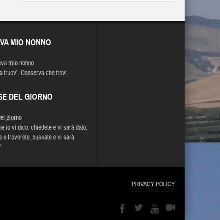
EVA MIO NONNO
eva mio nonno
ca truov’. Conserva che trovi.
SE DEL GIORNO
del giorno
e io vi dico: chiedete e vi sarà dato,
e e troverete, bussate e vi sarà
.
PRIVACY POLICY