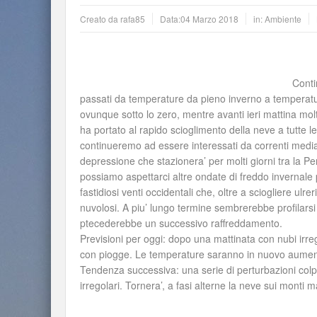
Creato da
rafa85
Data:
04 Marzo 2018
in:
Ambiente
Conti
passati da temperature da pieno inverno a temperatur
ovunque sotto lo zero, mentre avanti ieri mattina molt
ha portato al rapido scioglimento della neve a tutte l
continueremo ad essere interessati da correnti med
depressione che stazionera’ per molti giorni tra la Pe
possiamo aspettarci altre ondate di freddo invernale
fastidiosi venti occidentali che, oltre a sciogliere ulr
nuvolosi. A piu’ lungo termine sembrerebbe profilarsi 
ptecederebbe un successivo raffreddamento.
Previsioni per oggi: dopo una mattinata con nubi irr
con piogge. Le temperature saranno in nuovo aumento
Tendenza successiva: una serie di perturbazioni colpi
irregolari. Tornera’, a fasi alterne la neve sui monti m