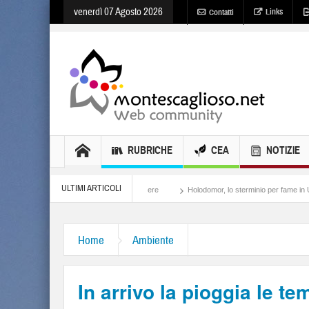
venerdì 07 Agosto 2026
Links
Contatti
RUBRICHE
CEA
NOTIZIE
ULTIMI ARTICOLI
Meloni, il lamento al potere
Holodomor, lo sterminio per fame in Ucraina
Isr
Home
Ambiente
In arrivo la pioggia le t