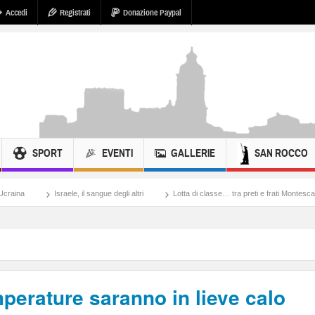
Accedi
Registrati
Donazione Paypal
SPORT
EVENTI
GALLERIE
SAN ROCCO
aele, il sangue degli altri
Lotta di classe… tra preti e frati Montescaglioso
Tona
emperature saranno in lieve calo