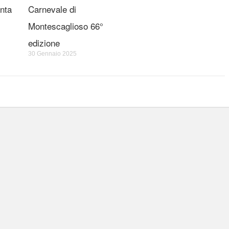
nta
Carnevale di
Montescaglioso 66°
edizione
30 Gennaio 2025