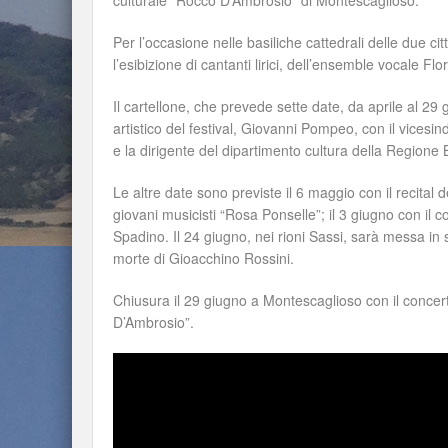
culturale “Rocco D’Ambrosio” di Montescaglioso.
Per l’occasione nelle basiliche cattedrali delle due c
l’esibizione di cantanti lirici, dell’ensemble vocale Fl
Il cartellone, che prevede sette date, da aprile al 29 g
artistico del festival, Giovanni Pompeo, con il vicesi
e la dirigente del dipartimento cultura della Regione B
Le altre date sono previste il 6 maggio con il recital 
giovani musicisti “Rosa Ponselle”; il 3 giugno con il 
Spadino. Il 24 giugno, nei rioni Sassi, sarà messa in s
morte di Gioacchino Rossini.
Chiusura il 29 giugno a Montescaglioso con il concerto
D’Ambrosio”.