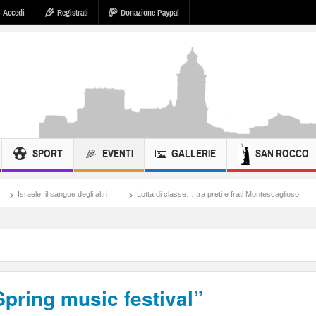
Accedi
Registrati
Donazione Paypal
SPORT
EVENTI
GALLERIE
SAN ROCCO
 sangue degli altri
Lotta di classe… tra preti e frati Montescaglioso
Tonache, pe
Spring music festival”