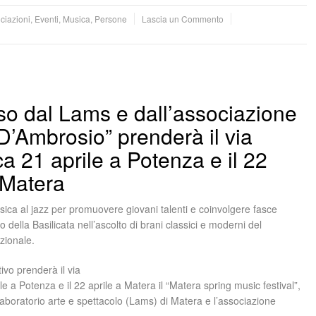
ciazioni
,
Eventi
,
Musica
,
Persone
Lascia un Commento
o dal Lams e dall’associazione
D’Ambrosio” prenderà il via
 21 aprile a Potenza e il 22
 Matera
sica al jazz per promuovere giovani talenti e coinvolgere fasce
o della Basilicata nell’ascolto di brani classici e moderni del
azionale.
ivo prenderà il via
e a Potenza e il 22 aprile a Matera il “Matera spring music festival”,
aboratorio arte e spettacolo (Lams) di Matera e l’associazione