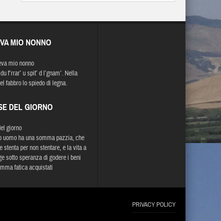
EVA MIO NONNO
eva mio nonno
du f’rrar’ u spit’ d l’gnam’. Nella
el fabbro lo spiedo di legna.
SE DEL GIORNO
del giorno
o uomo ha una somma pazzia, che
 stenta per non stentare, e la vita a
gge sotto speranza di godere i beni
mma fatica acquistati
PRIVACY POLICY