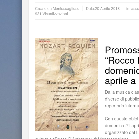
Creato da
Montescaglioso
Data:
20 Aprile 2018
in:
asso
931 Visualizzazioni
Promoss
“Rocco 
domenica
aprile a
Dalla musica clas
diverse di pubblic
repertorio intern
Con questo obiett
domenica 21 april
organizzato dal L