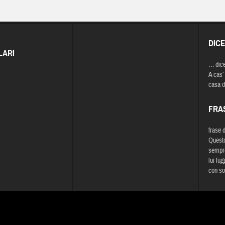
DIC
LARI
… dic
A cas’ 
casa d
FRA
frase 
Quest
sempre
lui fu
con so