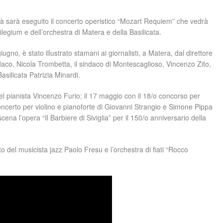
ittà sarà eseguito il concerto operistico “Mozart Requiem” che vedrà
orilegium e dell’orchestra di Matera e della Basilicata.
iugno, è stato illustrato stamani ai giornalisti, a Matera, dal direttore
ndaco, Nicola Trombetta, il sindaco di Montescaglioso, Vincenzo Zito,
asilicata Patrizia Minardi.
del pianista Vincenzo Furio; il 17 maggio con il 18/o concorso per
concerto per violino e pianoforte di Giovanni Strangio e Simone Pippa
cena l’opera “Il Barbiere di Siviglia” per il 150/o anniversario della
 del musicista jazz Paolo Fresu e l’orchestra di fiati “Rocco