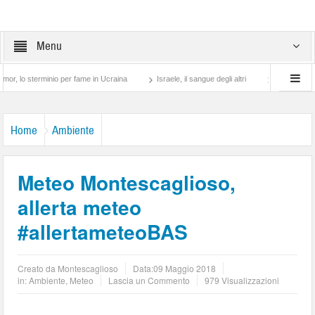
Menu
terminio per fame in Ucraina
Israele, il sangue degli altri
Lotta di classe… tra 
Home
Ambiente
Meteo Montescaglioso,
allerta meteo
#allertameteoBAS
Creato da
Montescaglioso
Data:
09 Maggio 2018
in:
Ambiente
,
Meteo
Lascia un Commento
979 Visualizzazioni