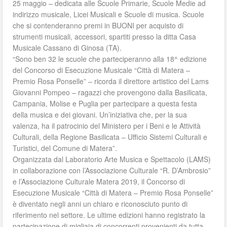
25 maggio – dedicata alle Scuole Primarie, Scuole Medie ad
indirizzo musicale, Licei Musicali e Scuole di musica. Scuole
che si contenderanno premi in BUONI per acquisto di
strumenti musicali, accessori, spartiti presso la ditta Casa
Musicale Cassano di Ginosa (TA).
“Sono ben 32 le scuole che parteciperanno alla 18^ edizione
del Concorso di Esecuzione Musicale “Città di Matera –
Premio Rosa Ponselle” – ricorda il direttore artistico del Lams
Giovanni Pompeo – ragazzi che provengono dalla Basilicata,
Campania, Molise e Puglia per partecipare a questa festa
della musica e dei giovani. Un’iniziativa che, per la sua
valenza, ha il patrocinio del Ministero per i Beni e le Attività
Culturali, della Regione Basilicata – Ufficio Sistemi Culturali e
Turistici, del Comune di Matera”.
Organizzata dal Laboratorio Arte Musica e Spettacolo (LAMS)
in collaborazione con l’Associazione Culturale “R. D’Ambrosio”
e l’Associazione Culturale Matera 2019, il Concorso di
Esecuzione Musicale “Città di Matera – Premio Rosa Ponselle”
è diventato negli anni un chiaro e riconosciuto punto di
riferimento nel settore. Le ultime edizioni hanno registrato la
partecipazione di migliaia di concorrenti provenienti da tutta