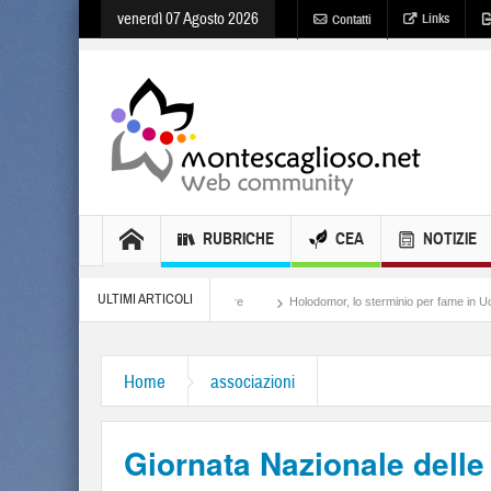
venerdì 07 Agosto 2026
Links
Contatti
RUBRICHE
CEA
NOTIZIE
ULTIMI ARTICOLI
Meloni, il lamento al potere
Holodomor, lo sterminio per fame in Ucraina
Israe
Home
associazioni
Giornata Nazionale delle