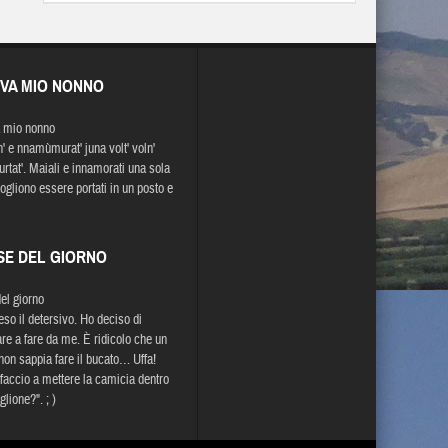
EVA MIO NONNO
 mio nonno
' e nnamùmurat' juna volt' voln'
urtat'. Maiali e innamorati una sola
vogliono essere portati in un posto e
SE DEL GIORNO
del giorno
eso il detersivo. Ho deciso di
re a fare da me. È ridicolo che un
on sappia fare il bucato… Uffa!
accio a mettere la camicia dentro
iglione?". ; )