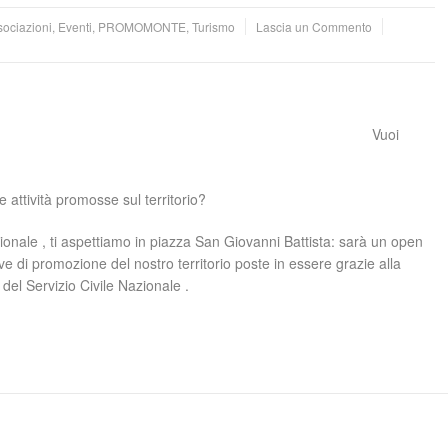
sociazioni
,
Eventi
,
PROMOMONTE
,
Turismo
Lascia un Commento
Vuoi
le attività promosse sul territorio?
nale , ti aspettiamo in piazza San Giovanni Battista: sarà un open
tive di promozione del nostro territorio poste in essere grazie alla
 del Servizio Civile Nazionale .