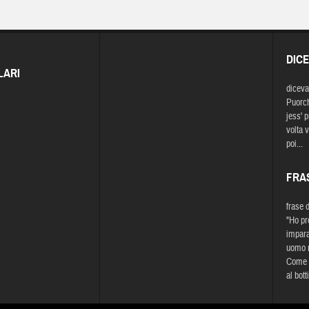
DIC
LARI
diceva
Puorch
jess' p
volta 
poi...
FRA
frase 
"Ho pr
impara
uomo n
Come f
al bott