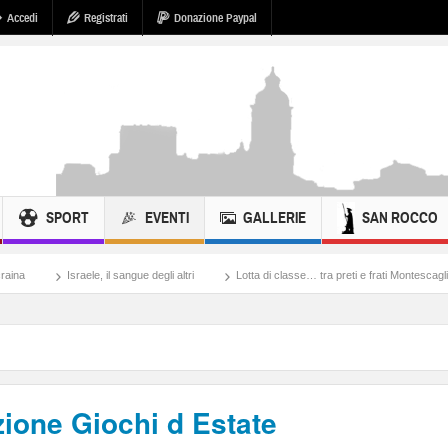
Accedi
Registrati
Donazione Paypal
SPORT
EVENTI
GALLERIE
SAN ROCCO
sangue degli altri
Lotta di classe… tra preti e frati Montescaglioso
Tonache, pe
ione Giochi d Estate