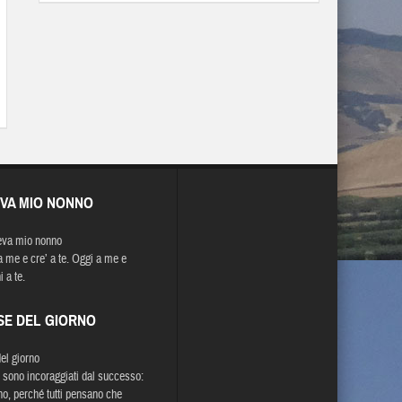
EVA MIO NONNO
eva mio nonno
a me e cre’ a te. Oggi a me e
 a te.
SE DEL GIORNO
del giorno
 sono incoraggiati dal successo:
o, perché tutti pensano che