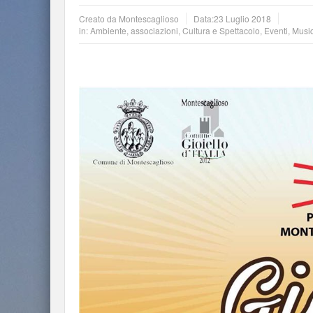
Creato da
Montescaglioso
Data:
23 Luglio 2018
in:
Ambiente
,
associazioni
,
Cultura e Spettacolo
,
Eventi
,
Musi