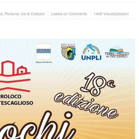
ca
,
Persone
,
Usi & Costumi
Lascia un Commento
1409 Visualizzazioni