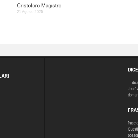
Cristoforo Magistro
21 Agosto 2025
DIC
LARI
… dic
Josc’ 
domani
FRA
frase 
Questi
posson