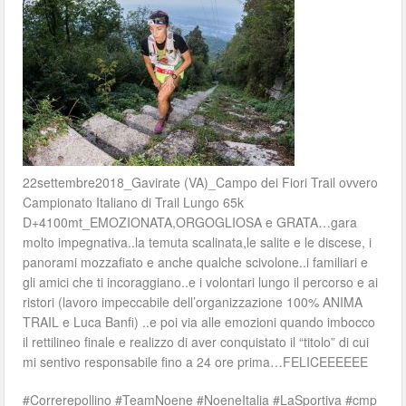
22settembre2018_Gavirate (VA)_Campo dei Fiori Trail ovvero
Campionato Italiano di Trail Lungo 65k
D+4100mt_EMOZIONATA,ORGOGLIOSA e GRATA…gara
molto impegnativa..la temuta scalinata,le salite e le discese, i
panorami mozzafiato e anche qualche scivolone..i familiari e
gli amici che ti incoraggiano..e i volontari lungo il percorso e ai
ristori (lavoro impeccabile dell’organizzazione 100% ANIMA
TRAIL e Luca Banfi) ..e poi via alle emozioni quando imbocco
il rettilineo finale e realizzo di aver conquistato il “titolo” di cui
mi sentivo responsabile fino a 24 ore prima…FELICEEEEEE
#Correrepollino #TeamNoene #NoeneItalia #LaSportiva #cmp