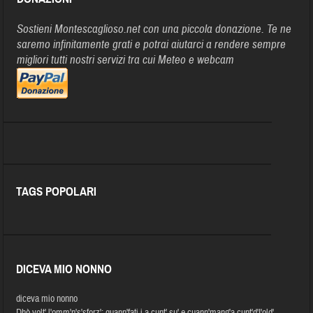
Sostieni Montescaglioso.net con una piccola donazione. Te ne
saremo infinitamente grati e potrai aiutarci a rendere sempre
migliori tutti nostri servizi tra cui Meteo e webcam
TAGS POPOLARI
DICEVA MIO NONNO
diceva mio nonno
Dhò volt' l'omm'n's'sforz': quann'fati j a cunt' su' e cuann'mang'a cunt'd'I'old'.