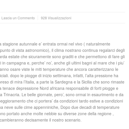
Lascia un Commento
928 Visualizzazioni
 stagione autunnale e’ entrata ormai nel vivo ( naturalmente
punto di vista astronomico), il clima nostrano continua regalarci degli
arda estate che sicuramente sono graditi e che permettono di fare gli
tti in campagna e, perche’ no’, anche gli ultimi bagni al mare che i piu’
anno osare viste le miti temperature che ancora caratterizzano le
iali. dopo le piogge di inizio settimana, infatti, l’alta pressione ha
reso di mira l’Italia, a parte la Sardegna e la Sicilia che sono rimaste
na tenace depressione Nord africana responsabile di forti piogge e
ica Trinacria. Le belle giornate, pero’, sono ormai in esaurimento e da
eggioramento che ci portera’ da condizioni tardo estive a condizioni
a prima neve sulle cime appenniniche, Dopo due decadi di temperature
hanno portato anche molte nebbie su diverse zone della regione ,
i cambieranno decisamente il nostro scenario.