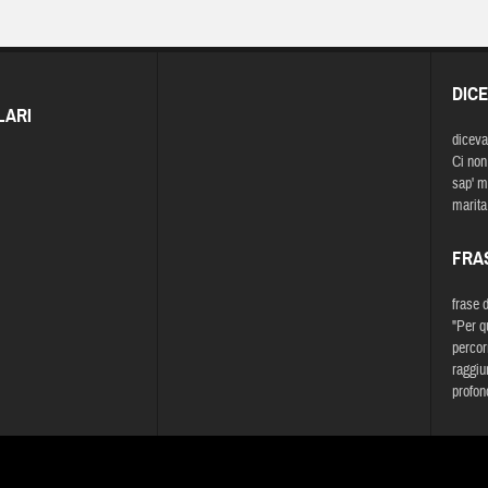
DIC
LARI
diceva
Ci non 
sap' m
marita
FRA
frase 
"Per q
percor
raggiun
profon