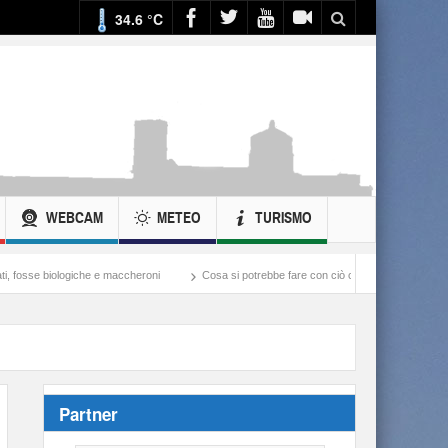
34.6 °C
WEBCAM
METEO
TURISMO
iche e maccheroni
Cosa si potrebbe fare con ciò che si spende nella guerra all’Iran
Partner