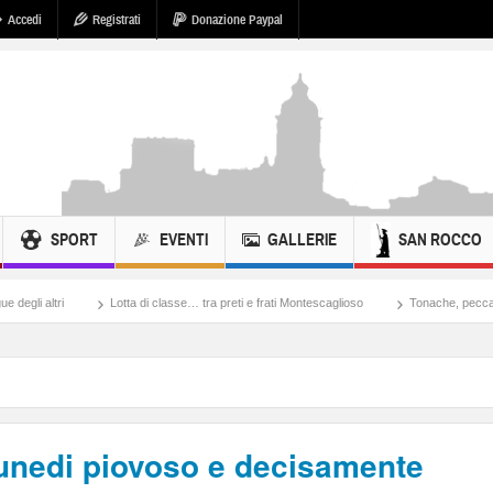
Accedi
Registrati
Donazione Paypal
SPORT
EVENTI
GALLERIE
SAN ROCCO
Lotta di classe… tra preti e frati Montescaglioso
Tonache, peccati, fosse biolog
unedi piovoso e decisamente