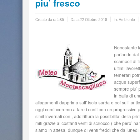
piu’ fresco
Creato da
rafa85
Data:
22 Ottobre 2018
in:
Ambiente
Nonostante la
parlando dal 
scampoli di t
ultimi lavore
temerari potr
acque superfic
sempre piu’ p
in balia di u
allagamenti dapprima sull’ isola sarda e poi sull’ ant
oggi cominceremo a fare i conti con un progressivo p
simil invernali con , addirittura la possibilita’ dell
miti grazie ai costanti venti di scirocco ( che pero’ 
siamo in attesa, dunque di venti freddi che da luned