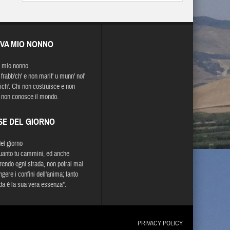
EVA MIO NONNO
 mio nonno
frabb'ch' e non marit' u munn' nol'
ich'. Chi non costruisce e non
 non conosce il mondo.
SE DEL GIORNO
del giorno
uanto tu cammini, ed anche
rendo ogni strada, non potrai mai
gere i confini dell'anima; tanto
da è la sua vera essenza".
PRIVACY POLICY