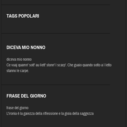
TAGS POPOLARI
DICEVA MIO NONNO
diceva mio nonno
Ce vuaj quamn' sott' au liett' stonn' l scarp'. Che guaio quando sotto a l letto
stanno le carpe.
FRASE DEL GIORNO
frase del giorno
L'ironia è la gaiezza della riflessione e la gioia della saggezza