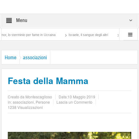
Menu
terminio per fame in Ucraina
Israele, il sangue degli altri
Lotta di classe… tra 
Home
associazioni
Festa della Mamma
Creato da
Montescaglioso
Data:
10 Maggio 2019
in:
associazioni
,
Persone
Lascia un Commento
1238 Visualizzazioni