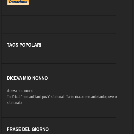
TAGS POPOLARI
DICEVA MIO NONNO
diceva mio nonno
Tant'rícch' m'rcant' tant' pov'r' sfurtunat'. Tanto ricco mercante tanto povero
sfortunato.
FRASE DEL GIORNO