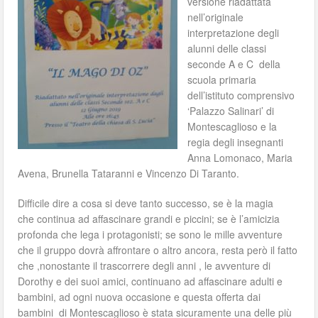
versione riadattata
nell’originale
interpretazione degli
alunni delle classi
seconde A e C della
scuola primaria
dell’istituto comprensivo
‘Palazzo Salinari’ di
Montescaglioso e la
regia degli insegnanti
Anna Lomonaco, Maria
Avena, Brunella Tataranni e Vincenzo Di Taranto.
Difficile dire a cosa si deve tanto successo, se è la magia
che continua ad affascinare grandi e piccini; se è l’amicizia
profonda che lega i protagonisti; se sono le mille avventure
che il gruppo dovrà affrontare o altro ancora, resta però il fatto
che ,nonostante il trascorrere degli anni , le avventure di
Dorothy e dei suoi amici, continuano ad affascinare adulti e
bambini, ad ogni nuova occasione e questa offerta dai
bambini di Montescaglioso è stata sicuramente una delle più