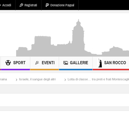
Accedi
Registrati
Donazione Paypal
SPORT
EVENTI
GALLERIE
SAN ROCCO
il sangue degli altri
Lotta di classe… tra preti e frati Montescaglioso
Tonache, 