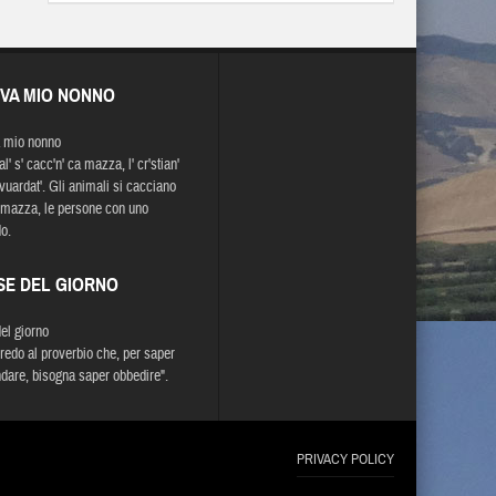
EVA MIO NONNO
 mio nonno
l' s' cacc'n' ca mazza, l' cr'stian'
 vuardat'. Gli animali si cacciano
 mazza, le persone con uno
o.
SE DEL GIORNO
del giorno
redo al proverbio che, per saper
are, bisogna saper obbedire".
PRIVACY POLICY