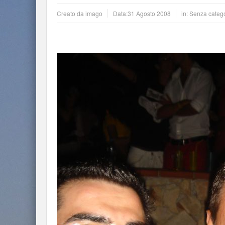
Creato da
imago
Data:
31 Agosto 2008
in: Senza categ