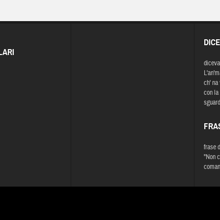
DIC
LARI
diceva
L'an'ma
ch' na
con la
sguard
FRA
frase 
"Non c
comand