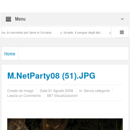
Menu
erminio per fame in Ucraina
Israele, il sangue degli altri
Lotta di classe… tra p
Home
M.NetParty08 (51).JPG
Creato da
imago
Data:
31 Agosto 2008
in: Senza categoria
Lascia un Commento
887 Visualizzazioni