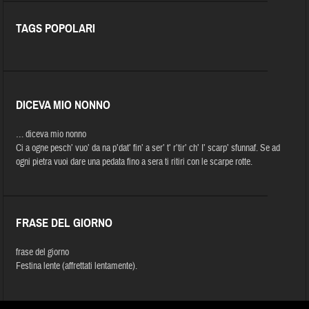
TAGS POPOLARI
DICEVA MIO NONNO
… diceva mio nonno
Ci a ogne pesch’ vuo’ da na p’dat’ fin’ a ser’ t’ r’tir’ ch’ I’ scarp’ sfunnaf. Se ad
ogni pietra vuoi dare una pedata fino a sera ti ritiri con le scarpe rotte.
FRASE DEL GIORNO
frase del giorno
Festina lente (affrettati lentamente).