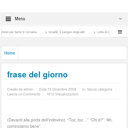
Menu
er fame in Ucraina
Israele, il sangue degli altri
Lotta di classe… tra preti e fra
Home
frase del giorno
Creato da
admin
Data:
15 Dicembre 2008
in: Senza categoria
Lascia un Commento
1610 Visualizzazioni
(Davanti alla porta dell’indovino). “Toc, toc…” “Chi è?” “Ah,
cominciamo bene”.