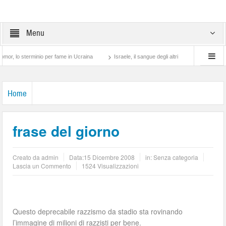
Menu
o sterminio per fame in Ucraina
Israele, il sangue degli altri
Lotta di classe… t
Home
frase del giorno
Creato da
admin
Data:
15 Dicembre 2008
in: Senza categoria
Lascia un Commento
1524 Visualizzazioni
Questo deprecabile razzismo da stadio sta rovinando
l’immagine di milioni di razzisti per bene.