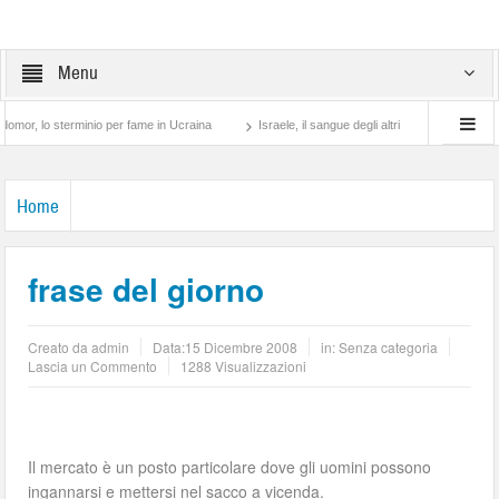
Menu
lo sterminio per fame in Ucraina
Israele, il sangue degli altri
Lotta di classe… 
Home
frase del giorno
Creato da
admin
Data:
15 Dicembre 2008
in: Senza categoria
Lascia un Commento
1288 Visualizzazioni
Il mercato è un posto particolare dove gli uomini possono
ingannarsi e mettersi nel sacco a vicenda.