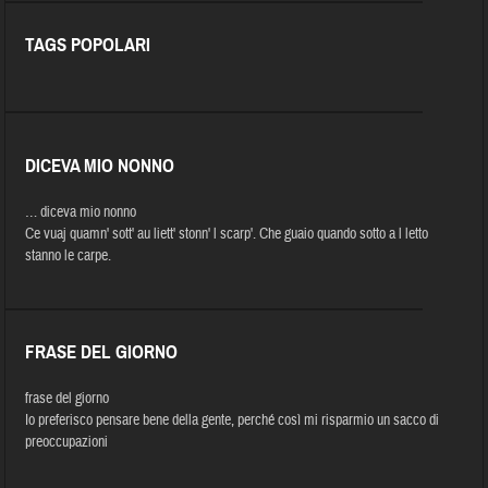
TAGS POPOLARI
DICEVA MIO NONNO
… diceva mio nonno
Ce vuaj quamn' sott' au liett' stonn' l scarp'. Che guaio quando sotto a l letto
stanno le carpe.
FRASE DEL GIORNO
frase del giorno
Io preferisco pensare bene della gente, perché così mi risparmio un sacco di
preoccupazioni