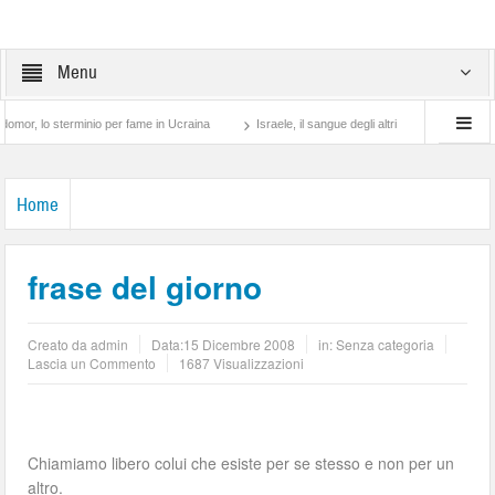
Menu
lo sterminio per fame in Ucraina
Israele, il sangue degli altri
Lotta di classe… 
Home
frase del giorno
Creato da
admin
Data:
15 Dicembre 2008
in: Senza categoria
Lascia un Commento
1687 Visualizzazioni
Chiamiamo libero colui che esiste per se stesso e non per un
altro.