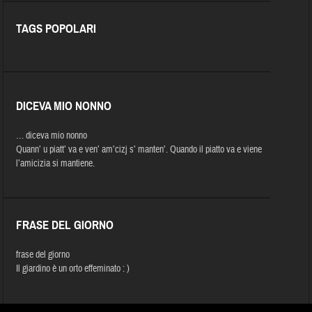
TAGS POPOLARI
DICEVA MIO NONNO
… diceva mio nonno
Quann’ u piatt’ va e ven’ am’cizj s’ manten’. Quando il piatto va e viene
l’amicizia si mantiene.
FRASE DEL GIORNO
frase del giorno
Il giardino è un orto effeminato : )