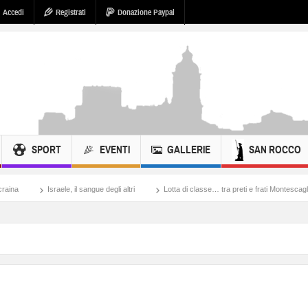
Accedi
Registrati
Donazione Paypal
SPORT
EVENTI
GALLERIE
SAN ROCCO
ele, il sangue degli altri
Lotta di classe… tra preti e frati Montescaglioso
Tonac