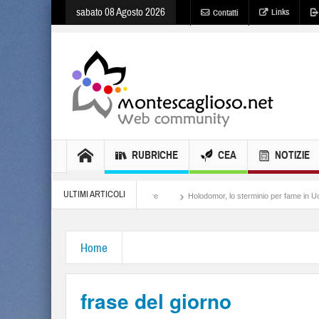
sabato 08 Agosto 2026
Links
Contatti
RUBRICHE
CEA
NOTIZIE
ULTIMI ARTICOLI
Meloni, il lamento al potere
Holodomor, lo sterminio per fame in Ucraina
Isra
Home
frase del giorno