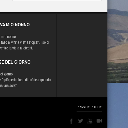
EVA MIO NONNO
 mio nonno
 fasc n' v'ni' a vist' a l' cjcat'. I soldi
enire la vista ai ciechi.
SE DEL GIORNO
del giorno
e è più pericoloso di un'idea, quando
ha una sola".
PRIVACY POLICY