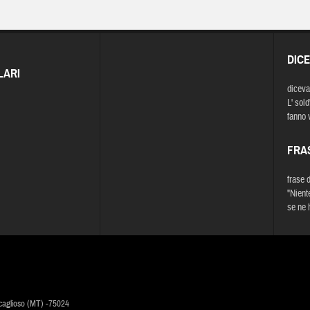
DIC
LARI
diceva
L' sold'
fanno v
FRA
frase 
"Nient
se ne 
caglioso (MT) -75024