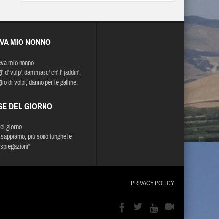
EVA MIO NONNO
eva mio nonno
' d' vulp', dammasc' ch' l' jaddin'.
io di volpi, danno per le galline.
SE DEL GIORNO
del giorno
sappiamo, più sono lunghe le
 spiegazioni"
PRIVACY POLICY