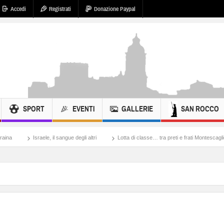
Accedi
Registrati
Donazione Paypal
SPORT
EVENTI
GALLERIE
SAN ROCCO
le, il sangue degli altri
Lotta di classe… tra preti e frati Montescaglioso
Tonach