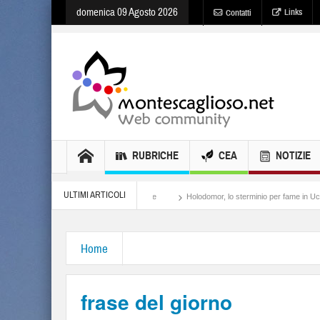
domenica 09 Agosto 2026
Links
Contatti
RUBRICHE
CEA
NOTIZIE
ULTIMI ARTICOLI
Meloni, il lamento al potere
Holodomor, lo sterminio per fame in Ucraina
Israe
Home
frase del giorno