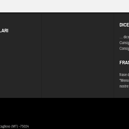
DIC
LARI
… dic
Cunsigl
Consigl
FRA
frase 
"Meno 
nostre
caglioso (MT) -75024