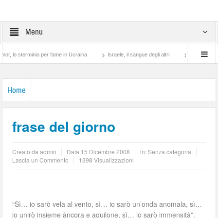
Menu
 sterminio per fame in Ucraina
Israele, il sangue degli altri
Lotta di classe… tr
Home
frase del giorno
Creato da
admin
Data:
15 Dicembre 2008
in: Senza categoria
Lascia un Commento
1398 Visualizzazioni
“Sì… io sarò vela al vento, sì… io sarò un’onda anomala, sì…
io unirò insieme àncora e aquilone, sì… io sarò immensità”.