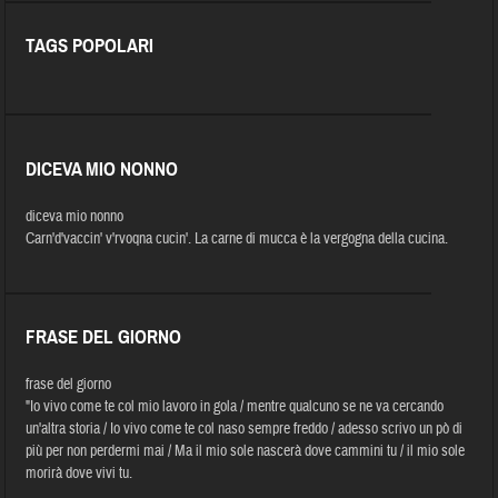
TAGS POPOLARI
DICEVA MIO NONNO
diceva mio nonno
Carn'd'vaccin' v'rvoqna cucin'. La carne di mucca è la vergogna della cucina.
FRASE DEL GIORNO
frase del giorno
"Io vivo come te col mio lavoro in gola / mentre qualcuno se ne va cercando
un'altra storia / Io vivo come te col naso sempre freddo / adesso scrivo un pò di
più per non perdermi mai / Ma il mio sole nascerà dove cammini tu / il mio sole
morirà dove vivi tu.