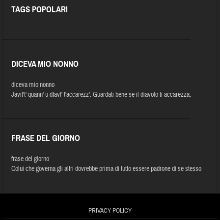
TAGS POPOLARI
DICEVA MIO NONNO
diceva mio nonno
Javit't' quann' u díavl' t'accarezz'. Guardati bene se il diavolo ti accarezza.
FRASE DEL GIORNO
frase del giorno
Colui che governa gli altri dovrebbe prima di tutto essere padrone di se stesso
PRIVACY POLICY