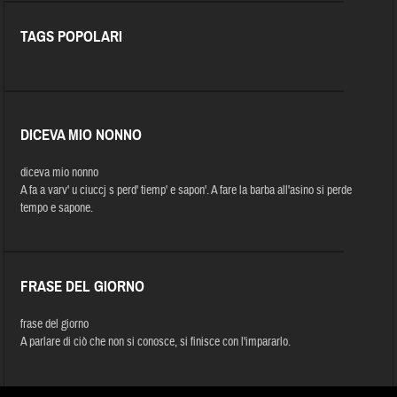
TAGS POPOLARI
DICEVA MIO NONNO
diceva mio nonno
A fa a varv' u ciuccj s perd' tiemp' e sapon'. A fare la barba all'asino si perde
tempo e sapone.
FRASE DEL GIORNO
frase del giorno
A parlare di ciò che non si conosce, si finisce con l'impararlo.