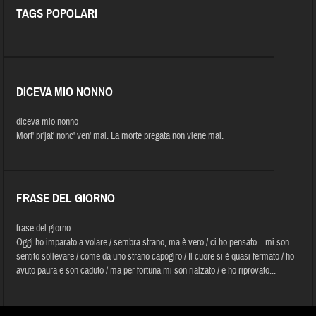
TAGS POPOLARI
DICEVA MIO NONNO
diceva mio nonno
Mort' pr'jat' nonc' ven' mai. La morte pregata non viene mai.
FRASE DEL GIORNO
frase del giorno
Oggi ho imparato a volare / sembra strano, ma è vero / ci ho pensato... mi son
sentito sollevare / come da uno strano capogiro / Il cuore si è quasi fermato / ho
avuto paura e son caduto / ma per fortuna mi son rialzato / e ho riprovato...