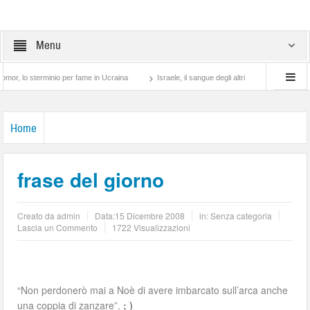
Menu
o sterminio per fame in Ucraina
Israele, il sangue degli altri
Lotta di classe… t
Home
frase del giorno
Creato da
admin
Data:
15 Dicembre 2008
in: Senza categoria
Lascia un Commento
1722 Visualizzazioni
“Non perdonerò mai a Noè di avere imbarcato sull’arca anche
una coppia di zanzare”.
; )