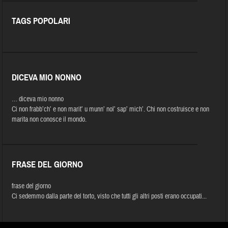
TAGS POPOLARI
DICEVA MIO NONNO
… diceva mio nonno
Ci non frabb’ch’ e non marit’ u munn’ nol’ sap’ mich’. Chi non costruisce e non
marita non conosce il mondo.
FRASE DEL GIORNO
frase del giorno
Ci sedemmo dalla parte del torto, visto che tutti gli altri posti erano occupati...