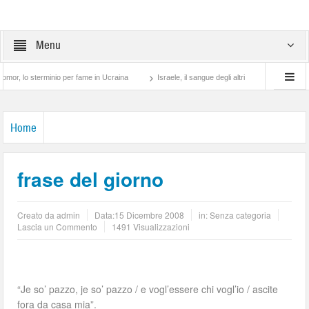
Menu
o sterminio per fame in Ucraina
Israele, il sangue degli altri
Lotta di classe… t
Home
frase del giorno
Creato da
admin
Data:
15 Dicembre 2008
in: Senza categoria
Lascia un Commento
1491 Visualizzazioni
“Je so’ pazzo, je so’ pazzo / e vogl’essere chi vogl’io / ascite
fora da casa mia”.