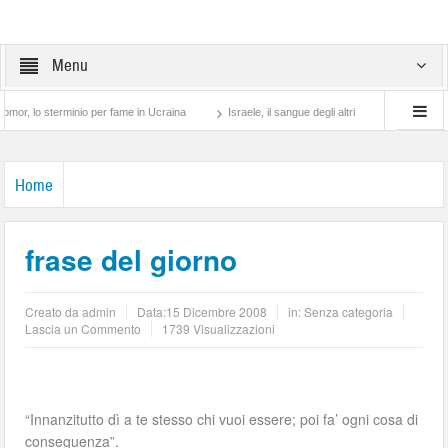
Menu
o sterminio per fame in Ucraina
Israele, il sangue degli altri
Lotta di classe… tr
Home
frase del giorno
Creato da
admin
Data:
15 Dicembre 2008
in: Senza categoria
Lascia un Commento
1739 Visualizzazioni
“Innanzitutto dì a te stesso chi vuoi essere; poi fa’ ogni cosa di
conseguenza”.