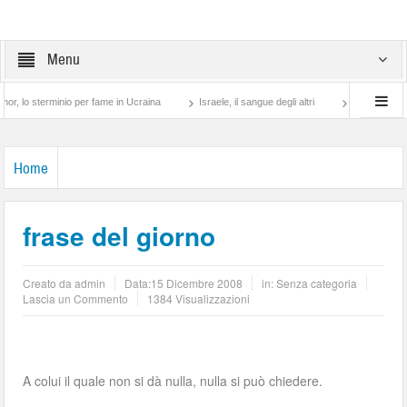
Menu
terminio per fame in Ucraina
Israele, il sangue degli altri
Lotta di classe… tra 
Home
frase del giorno
Creato da
admin
Data:
15 Dicembre 2008
in: Senza categoria
Lascia un Commento
1384 Visualizzazioni
A colui il quale non si dà nulla, nulla si può chiedere.