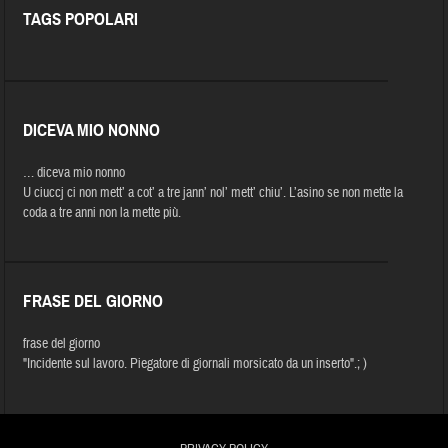
TAGS POPOLARI
DICEVA MIO NONNO
… diceva mio nonno
U ciuccj ci non mett’ a cot’ a tre jann’ nol’ mett’ chiu’. L’asino se non mette la
coda a tre anni non la mette più.
FRASE DEL GIORNO
frase del giorno
"Incidente sul lavoro. Piegatore di giornali morsicato da un inserto".; )