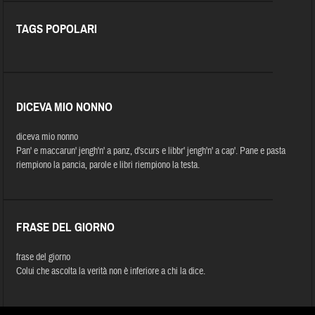
TAGS POPOLARI
DICEVA MIO NONNO
diceva mio nonno
Pan' e maccarun' jengh'n' a panz, d'scurs e libbr' jengh'n' a cap'. Pane e pasta
riempiono la pancia, parole e libri riempiono la testa.
FRASE DEL GIORNO
frase del giorno
Colui che ascolta la verità non è inferiore a chi la dice.