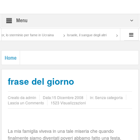
Menu
erminio per fame in Ucraina
Israele, il sangue degli altri
Lotta di classe… tra p
Home
frase del giorno
Creato da
admin
Data:
15 Dicembre 2008
in: Senza categoria
Lascia un Commento
1523 Visualizzazioni
La mia famiglia viveva in una tale miseria che quando
finalmente siamo diventati poveri abbamo fatto una festa.