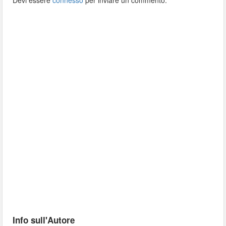
Devi essere
connesso
per inviare un commento.
Info sull'Autore