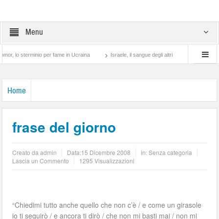
Menu
o sterminio per fame in Ucraina
Israele, il sangue degli altri
Lotta di classe… t
Home
frase del giorno
Creato da
admin
Data:
15 Dicembre 2008
in: Senza categoria
Lascia un Commento
1295 Visualizzazioni
“Chiedimi tutto anche quello che non c’è / e come un girasole
io ti seguirò / e ancora ti dirò / che non mi basti mai / non mi