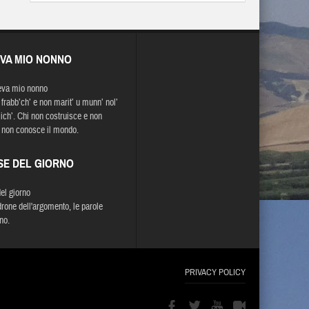
EVA MIO NONNO
eva mio nonno
 frabb’ch’ e non marit’ u munn’ nol’
ich’. Chi non costruisce e non
 non conosce il mondo.
SE DEL GIORNO
del giorno
drone dell'argomento, le parole
no.
PRIVACY POLICY