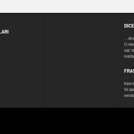
DIC
LARI
… dic
Ci non
sap’ m
marita
FRA
frase 
Sii pa
verran