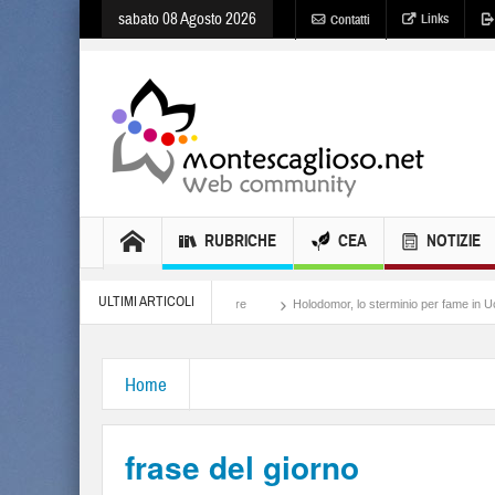
sabato 08 Agosto 2026
Links
Contatti
RUBRICHE
CEA
NOTIZIE
ULTIMI ARTICOLI
Meloni, il lamento al potere
Holodomor, lo sterminio per fame in Ucraina
Isra
Home
frase del giorno