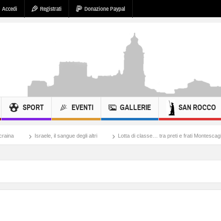
Accedi
Registrati
Donazione Paypal
SPORT
EVENTI
GALLERIE
SAN ROCCO
ele, il sangue degli altri
Lotta di classe… tra preti e frati Montescaglioso
Tonac