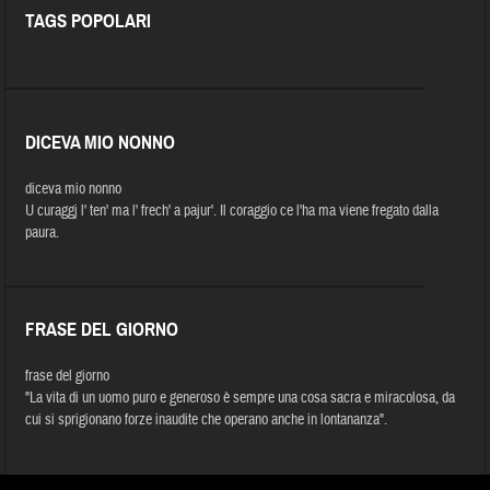
TAGS POPOLARI
DICEVA MIO NONNO
diceva mio nonno
U curaggj l' ten' ma l' frech' a pajur'. Il coraggio ce l'ha ma viene fregato dalla
paura.
FRASE DEL GIORNO
frase del giorno
"La vita di un uomo puro e generoso è sempre una cosa sacra e miracolosa, da
cui si sprigionano forze inaudite che operano anche in lontananza".