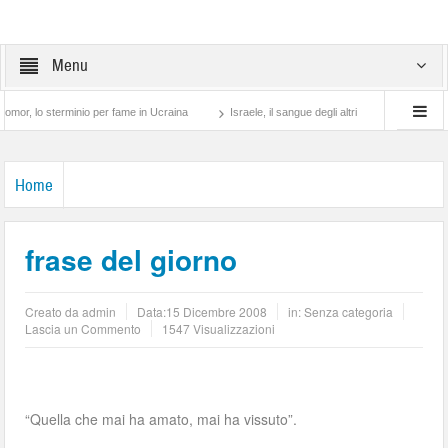
Menu
o sterminio per fame in Ucraina
Israele, il sangue degli altri
Lotta di classe… t
Home
frase del giorno
Creato da
admin
Data:
15 Dicembre 2008
in: Senza categoria
Lascia un Commento
1547 Visualizzazioni
“Quella che mai ha amato, mai ha vissuto”.