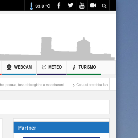
33.8 °C
WEBCAM
METEO
TURISMO
se biologiche e maccheroni
Cosa si potrebbe fare con ciò che si spende nella guerra a
Partner