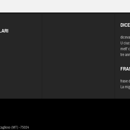
DIC
LARI
diceva
U ciucc
mett' 
tre ann
FRA
frase 
La mig
caglioso (MT) -75024