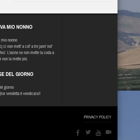
EVA MIO NONNO
 mio nonno
j ci non mett' a cot' a tre jann' nol'
chiu'. L'asino se non mette la coda a
i non la mette più.
SE DEL GIORNO
del giorno
lior vendetta è vendicarsi!
PRIVACY POLICY