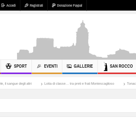
Accedi
Registrati
Donazione Paypal
SPORT
EVENTI
GALLERIE
SAN ROCCO
i altri
Lotta di classe… tra preti e frati Montescaglioso
Tonache, peccati, fos