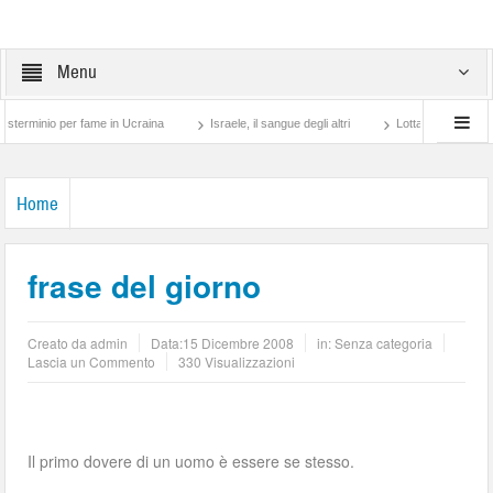
Menu
inio per fame in Ucraina
Israele, il sangue degli altri
Lotta di classe… tra preti
Home
frase del giorno
Creato da
admin
Data:
15 Dicembre 2008
in: Senza categoria
Lascia un Commento
330 Visualizzazioni
Il primo dovere di un uomo è essere se stesso.