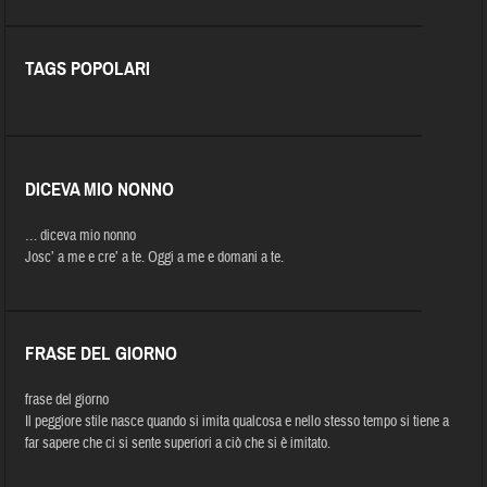
TAGS POPOLARI
DICEVA MIO NONNO
… diceva mio nonno
Josc’ a me e cre’ a te. Oggi a me e domani a te.
FRASE DEL GIORNO
frase del giorno
Il peggiore stile nasce quando si imita qualcosa e nello stesso tempo si tiene a
far sapere che ci si sente superiori a ciò che si è imitato.