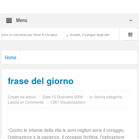
Menu
o sterminio per fame in Ucraina
Israele, il sangue degli altri
Lotta di classe… t
Home
frase del giorno
Creato da
admin
Data:
15 Dicembre 2008
in: Senza categoria
Lascia un Commento
1267 Visualizzazioni
“Contro le infamie della vita le armi migliori sono il coraggio,
l’ostinazione e la pazienza. Il coraggio fortifica, l’ostinazione