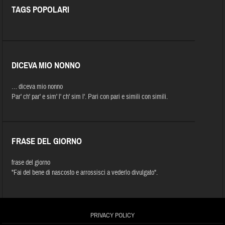
TAGS POPOLARI
DICEVA MIO NONNO
… diceva mio nonno
Par' ch' par' e sim' l' ch' sim l'. Pari con pari e simili con simili.
FRASE DEL GIORNO
frase del giorno
"Fai del bene di nascosto e arrossisci a vederlo divulgato".
PRIVACY POLICY