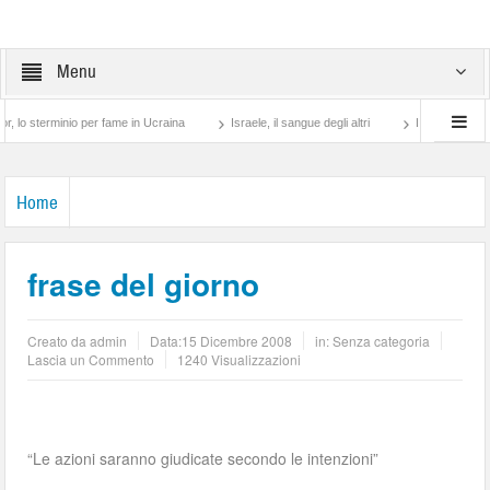
Menu
terminio per fame in Ucraina
Israele, il sangue degli altri
Lotta di classe… tra p
Home
frase del giorno
Creato da
admin
Data:
15 Dicembre 2008
in: Senza categoria
Lascia un Commento
1240 Visualizzazioni
“Le azioni saranno giudicate secondo le intenzioni”