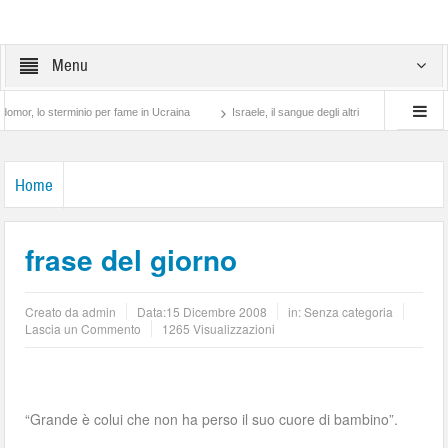
Menu
o sterminio per fame in Ucraina
Israele, il sangue degli altri
Lotta di classe… t
Home
frase del giorno
Creato da
admin
Data:
15 Dicembre 2008
in: Senza categoria
Lascia un Commento
1265 Visualizzazioni
“Grande è colui che non ha perso il suo cuore di bambino”.