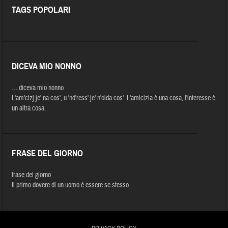
TAGS POPOLARI
DICEVA MIO NONNO
… diceva mio nonno
L'am'cizj je' na cos', u 'nd'ress' je' n'olda cos'. L'amicizia è una cosa, l'interesse è
un altra cosa.
FRASE DEL GIORNO
frase del giorno
Il primo dovere di un uomo è essere se stesso.