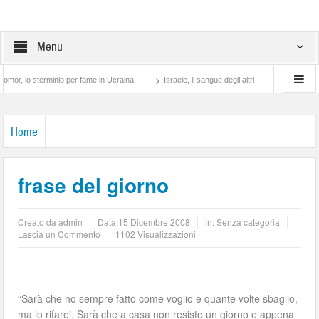
Menu
o sterminio per fame in Ucraina
Israele, il sangue degli altri
Lotta di classe… t
Home
frase del giorno
Creato da
admin
Data:
15 Dicembre 2008
in: Senza categoria
Lascia un Commento
1102 Visualizzazioni
“Sarà che ho sempre fatto come voglio e quante volte sbaglio,
ma lo rifarei. Sarà che a casa non resisto un giorno e appena