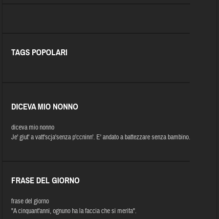
TAGS POPOLARI
DICEVA MIO NONNO
diceva mio nonno
Je' giut' a vatt'scja'senza p'ccninn'. E' andato a battezzare senza bambino.
FRASE DEL GIORNO
frase del giorno
"A cinquant'anni, ognuno ha la faccia che si merita".