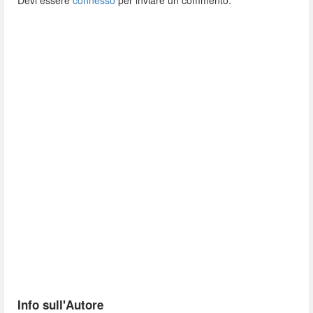
Devi essere
connesso
per inviare un commento.
Info sull'Autore