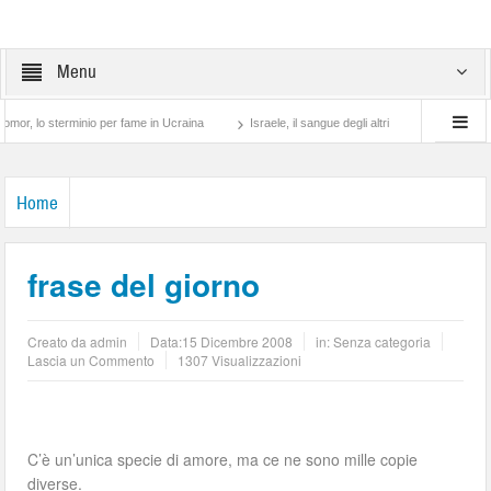
Menu
o sterminio per fame in Ucraina
Israele, il sangue degli altri
Lotta di classe… t
Home
frase del giorno
Creato da
admin
Data:
15 Dicembre 2008
in: Senza categoria
Lascia un Commento
1307 Visualizzazioni
C’è un’unica specie di amore, ma ce ne sono mille copie
diverse.