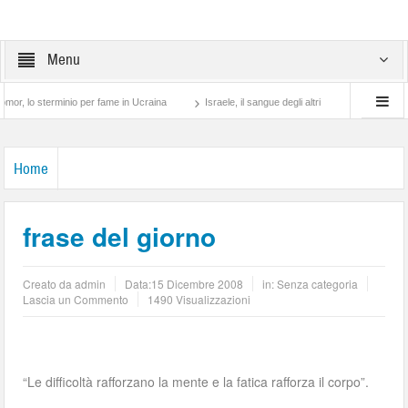
Menu
o sterminio per fame in Ucraina
Israele, il sangue degli altri
Lotta di classe… t
Home
frase del giorno
Creato da
admin
Data:
15 Dicembre 2008
in: Senza categoria
Lascia un Commento
1490 Visualizzazioni
“Le difficoltà rafforzano la mente e la fatica rafforza il corpo”.