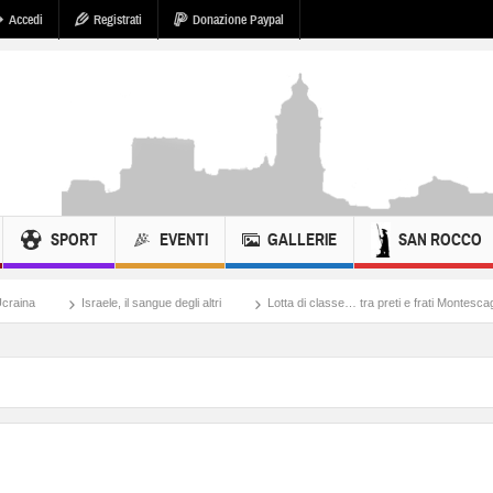
Accedi
Registrati
Donazione Paypal
SPORT
EVENTI
GALLERIE
SAN ROCCO
ele, il sangue degli altri
Lotta di classe… tra preti e frati Montescaglioso
Tonac