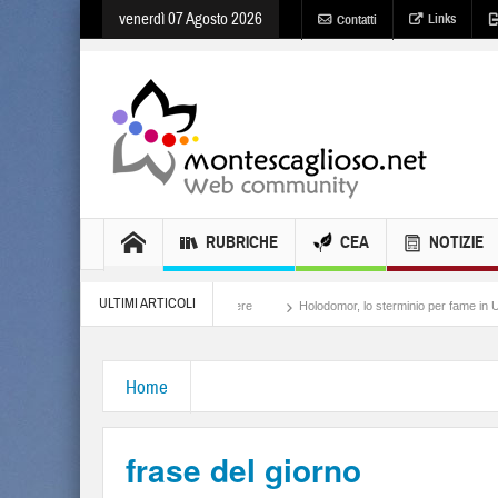
venerdì 07 Agosto 2026
Links
Contatti
RUBRICHE
CEA
NOTIZIE
ULTIMI ARTICOLI
Meloni, il lamento al potere
Holodomor, lo sterminio per fame in Ucraina
Isra
Home
frase del giorno