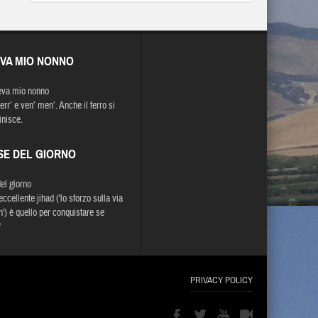
EVA MIO NONNO
eva mio nonno
ierr’ e ven’ men’. Anche il ferro si
inisce.
SE DEL GIORNO
del giorno
 eccellente jihad ('lo sforzo sulla via
h') è quello per conquistare se
"
PRIVACY POLICY