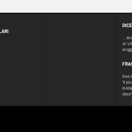
DIC
LARI
… dic
Je’ u f
arrugg
FRA
frase 
"Il più
di Alla
stessi