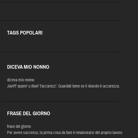
TAGS POPOLARI
DICEVA MIO NONNO
diceva mio nonno
Javit't' quann' u díavl' t'accarezz'. Guardati bene se il diavolo ti accarezza.
FRASE DEL GIORNO
frase del giorno
Per avere successo, la prima cosa da fare è innamorarsi del proprio lavoro.