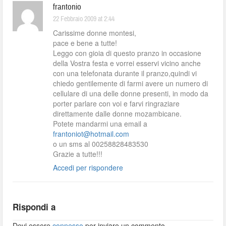
frantonio
22 Febbraio 2009 at 2:44
Carissime donne montesi,
pace e bene a tutte!
Leggo con gioia di questo pranzo in occasione
della Vostra festa e vorrei esservi vicino anche
con una telefonata durante il pranzo,quindi vi
chiedo gentilemente di farmi avere un numero di
cellulare di una delle donne presenti, in modo da
porter parlare con voi e farvi ringraziare
direttamente dalle donne mozambicane.
Potete mandarmi una email a
frantoniot@hotmail.com
o un sms al 00258828483530
Grazie a tutte!!!
Accedi per rispondere
Rispondi a
Devi essere
connesso
per inviare un commento.