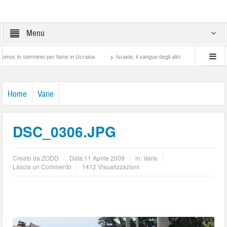
Menu
sterminio per fame in Ucraina
Israele, il sangue degli altri
Lotta di classe… tra
Home
Varie
DSC_0306.JPG
Creato da
ZODD
Data:
11 Aprile 2009
in:
Varie
Lascia un Commento
1412 Visualizzazioni