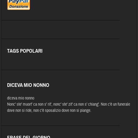
TAGS POPOLARI
DICEVA MIO NONNO
diceva mio nonno
Nonc' ste' muort' ca non s' rit', nonc' ste' zit' ca non s' chiang'. Non c'è un funerale
dove non si ride, non c'è sposalizio dove non si piange.
FRASE DEL GIORNO