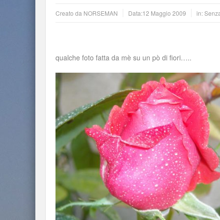
Creato da
NORSEMAN
Data:
12 Maggio 2009
in: Senz
qualche foto fatta da mè su un pò di fiori…..