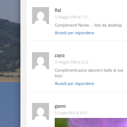
Raf
13 Maggio 2009 at 7:13
Complimenti Norse… foto da desktop
Accedi per rispondere
zayra
13 Maggio 2009 at 11:11
Complimenti,sono davvero belle le tue
fo
Accedi per rispondere
gianni
9 Giugno 2009 at 18:23