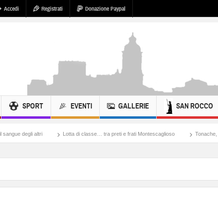
Accedi
Registrati
Donazione Paypal
SPORT
EVENTI
GALLERIE
SAN ROCCO
Lotta di classe… tra preti e frati Montescaglioso
Tonache, peccati, fosse biologiche 