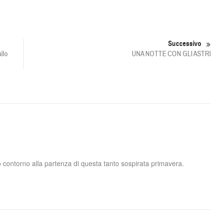
Successivo
llo
UNA NOTTE CON GLI ASTRI
to contorno alla partenza di questa tanto sospirata primavera.