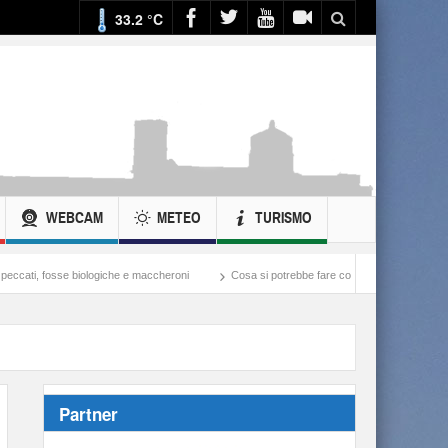
33.2 °C
WEBCAM
METEO
TURISMO
e maccheroni
Cosa si potrebbe fare con ciò che si spende nella guerra all’Iran
Partner