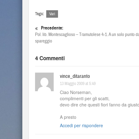
Tags:
Vari
Precedente:
Pol. lib. Montescaglioso – Tramutolese 4-1. A un solo punto da
spareggio
4 Commenti
vince_ditaranto
13 Maggio 2009 at 5:49
Ciao Norseman,
complimenti per gli scatti,
devo dire che questi fiori fanno da gius
A presto
Accedi per rispondere