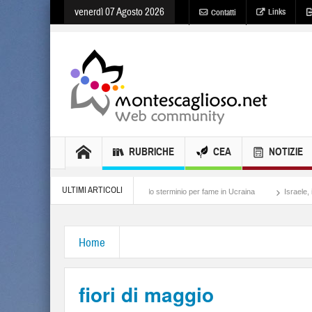
venerdì 07 Agosto 2026
Links
Contatti
RUBRICHE
CEA
NOTIZIE
ULTIMI ARTICOLI
Holodomor, lo sterminio per fame in Ucraina
Israele, il sangue degli altri
Home
fiori di maggio