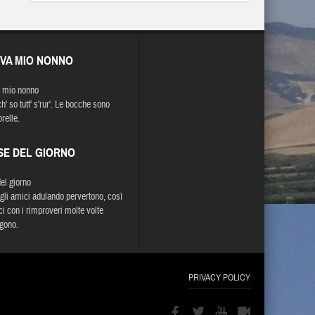
EVA MIO NONNO
 mio nonno
h' so tutt' s'rur'. Le bocche sono
orelle.
SE DEL GIORNO
del giorno
li amici adulando pervertono, così
ci con i rimproveri molte volte
gono.
PRIVACY POLICY