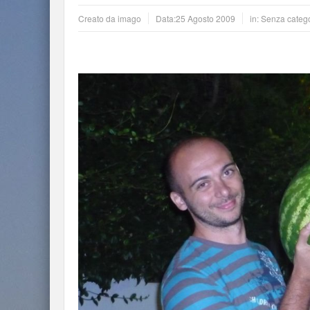
Creato da
imago
Data:
25 Agosto 2009
in: Senza categ