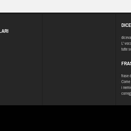
DIC
LARI
diceva
L' vocc
tutte s
FRA
frase 
Come g
i nemi
correg