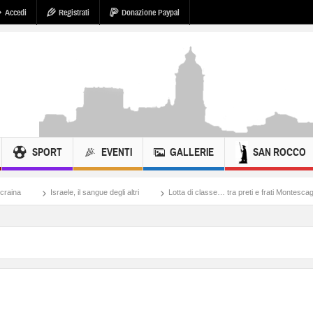
Accedi
Registrati
Donazione Paypal
SPORT
EVENTI
GALLERIE
SAN ROCCO
 il sangue degli altri
Lotta di classe… tra preti e frati Montescaglioso
Tonache,