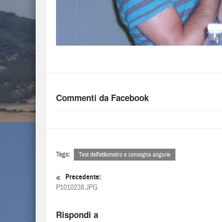
Commenti da Facebook
Tags:
Test dell'etilometro e consegna angurie
Precedente:
P1010238.JPG
Rispondi a